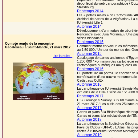
dépot légal du web cartographique / Qui
Strasbourg
Printemps 2014
Les « petites mains » de Cartomundi / At
Archipel de cartes de la végétation / L
l’Université Lille 1
Automne 2014
Développement d’un module de géoréféren
Rencontre avec Julia Morineau / Une p
séries irlandaises
Printemps 2015
Compte rendu de la rencontre
Comment mettre en valeur les mémoires de
GéoRéseau à Saint-Mandé, 21 mars 2017
au 1:50 000 / Un tour du monde des Goog
Automne 2015
Lire la suite...
Catalogage de cartes anciennes d'Egypte 
1:200 000 / Formation des cartothécaire
cartothèques numériques auxquelles on n
Printemps 2016
Du portefeuille au portail : le chantier 
numérisation d’une œuvre monumentale / 
Cadist aux CollEx
Automne 2016
La cartothèque de l’Université Savoie Mon
virtuelles de la BNF / Série au 1:25 000 
Printemps 2017
U.S. Geological Survey 30 x 60 minute 
21 mars 2017 / Les outils des 25kistes 
Automne 2017
Cartes et plans à la Bibliothèque Historiqu
Cartes et plans à la médiathèque de l’EN
Automne 2018
La cartothèque de la Société de Géograph
Pays de l’Adour (UPPA) / L’Atlas Histori
cartes à l’Université Bordeaux Montaign
Automne 2019