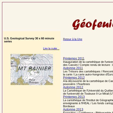
U.S. Geological Survey 30 x 60 minute
Retour à la Une
series
Lire la suite...
Printemps 2011
Inauguration de la cartothèque de l'unive
des Cassini / Compte rendu de lecture : 
Automne 2011
Les Trésors des cartothèques / Rencont
la carte / La carte autro-hongroise d’Eur
Printemps 2012
A la découverte de la cartothèque de Ca
poussière / Pearltrees
Automne 2012
La Cartothèque de l’Université du Québec
de l'université de Toulouse II-Le Mirail
Printemps 2013
La cartothèque de l'Institut de Géograph
enseignante à l'IHEAL / Les fonds carto
Bordeaux
Automne 2013
Exposition – Conférence - Bibliographie 