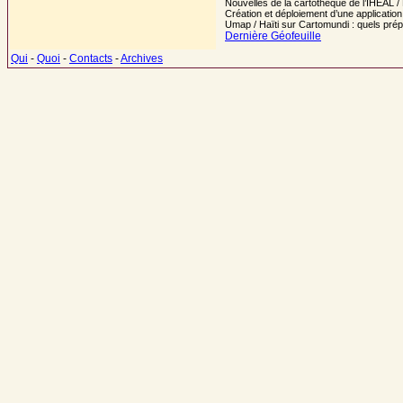
Nouvelles de la cartothèque de l’IHEAL /
Création et déploiement d’une application
Umap / Haïti sur Cartomundi : quels prép
Dernière Géofeuille
Qui
-
Quoi
-
Contacts
-
Archives