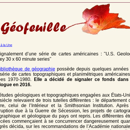
 à la Une
ignalement d’une série de cartes américaines : "U.S. Geolo
ey 30 x 60 minute series"
ibliothèque de géographie
possède depuis quelques années 
série de cartes topographiques et planimétriques américaine
ées 1970-1980.
Elle a décidé de signaler ce fonds dans
logue en 2016.
études géologiques et topographiques engagées aux États-Un
siècle relevaient de trois tutelles différentes : le département 
re, celui de l’Intérieur et la Smithsonian Institution. Aprè
rruption due à la Guerre de Sécession, les projets de cartogr
graphique et géologique du pays ont repris. Les différentes é
ncées commençaient à se concurrencer dangereusement quan
rès décida, sur les recommandations de l’Académie national