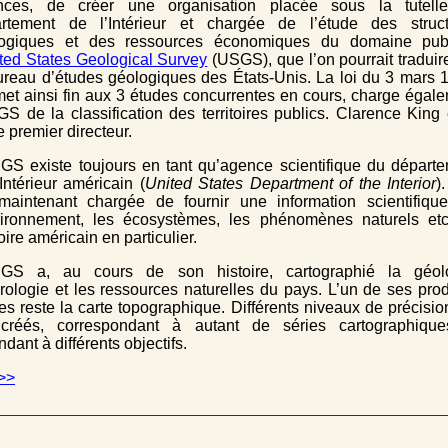
nces, de créer une organisation placée sous la tutell
rtement de l’Intérieur et chargée de l’étude des struct
ogiques et des ressources économiques du domaine publ
ted States Geological Survey
(USGS), que l’on pourrait traduir
ureau d’études géologiques des États-Unis. La loi du 3 mars 
met ainsi fin aux 3 études concurrentes en cours, charge égal
GS de la classification des territoires publics. Clarence King
e premier directeur.
GS existe toujours en tant qu’agence scientifique du départ
’Intérieur américain (
United States Department of the Interior
)
maintenant chargée de fournir une information scientifiqu
vironnement, les écosystèmes, les phénomènes naturels et
toire américain en particulier.
GS a, au cours de son histoire, cartographié la géolo
drologie et les ressources naturelles du pays. L’un de ses prod
es reste la carte topographique. Différents niveaux de précisio
créés, correspondant à autant de séries cartographique
dant à différents objectifs.
>>