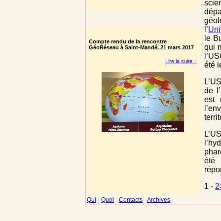
scie
dépa
géol
l’
Uni
le B
Compte rendu de la rencontre
qui 
GéoRéseau à Saint-Mandé, 21 mars 2017
l’US
Lire la suite...
été l
L’US
de l
est 
l’en
terri
L’US
l’hy
phar
été 
répon
1 -
2
Qui
-
Quoi
-
Contacts
-
Archives