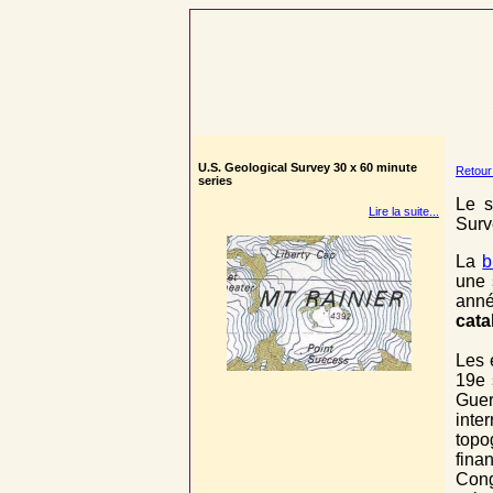
U.S. Geological Survey 30 x 60 minute
Retour
series
Le s
Lire la suite...
Surv
La
b
une 
ann
cata
Les 
19e 
Guer
inte
topo
fina
Cong