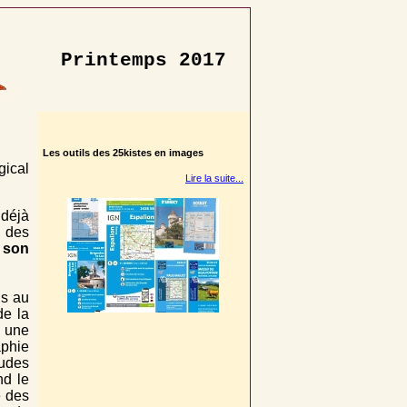
Printemps 2017
Les outils des 25kistes en images
gical
Lire la suite...
déjà
s des
 son
is au
de la
s une
aphie
tudes
d le
e des