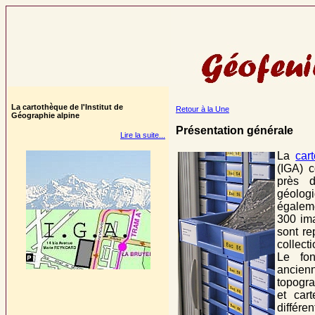
La cartothèque de l'Institut de
Retour à la Une
Géographie alpine
Présentation générale
Lire la suite...
La
car
(IGA) c
près d
géolog
égalem
300 ima
sont re
collecti
Le fon
ancien
topogr
et car
différe