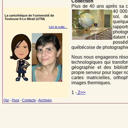
Collection
Plus de 40 ans après sa c
40 000
La cartothèque de l'université de
sol, d
Toulouse II-Le Mirail (UTM)
quelqu
rappo
Lire la suite...
photog
datant 
possèd
québécoise de photographi
Nous nous engageons réso
technologiques qui transfo
géographie et des biblio
propre serveur pour loger no
cartes matricielles, orth
images thermiques.
1 -
2>>
Qui
-
Quoi
-
Contacts
-
Archives