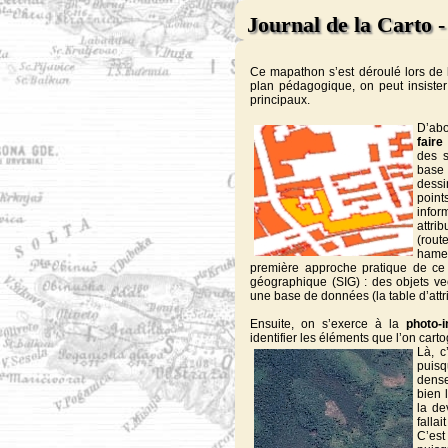
Journal de la Carto -
Ce mapathon s’est déroulé lors de 
plan pédagogique, on peut insister
principaux.
D’abo
faire
des s
base
dessi
points
infor
attr
(rout
hame
première approche pratique de ce 
géographique (SIG) : des objets vec
une base de données (la table d’attri
Ensuite, on s’exerce à la
photo-i
identifier les éléments que l’on cart
Là, c
puisq
dens
bien l
la de
falla
C’es