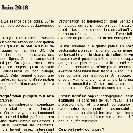
 Juin 2018
la 2e séance de ce cours. Sur le
Vectorisation et télédétection sont vérit
 sur trois objectifs pédagogiques
principales qui sont mises en jeu. Il s’agit
répétitif, fastidieux mais derrière on sait qu’il
donne aux étudiants le sentiment d’avoir fai
rd, il y a l’acquisition de
savoir-
exercice au premier abord un peu ennuyeux.
 en vectorisation
de l’occupation
ols qui est un peu le travail de
Je me souviens que quand j’étais en licen
 quand on fait des SIG. On
vectorisation, on scannait une photo aérienne 
ne des entités : des surfaces, des
vectorisait le type de champ, de culture, le ty
, des lignes. On le fait sur un outil
classe à avoir produit la même carte d’occupa
matique. On ajoute ensuite des
corrigeait et puis ça partait à la poubelle 
ibuts aux objets qu’on dessine
étudiants prenaient la même photo aérienne 
e carrossable ou non, village,
exercice nécessaire mais fastidieux et qui n’a
aux). Cela permet d’avoir une
des compétences techniques. À l’époque, 
qu’est un système d’information
encore. Maintenant on a à la fois la form
toriels géoréférencés et reliés à
objectif humanitaire. On se rend compte qu
but).
quelque chose ! Ça donne du sens à ce travail
nterprétation
puisqu’il faut bien
C’est le troisième objectif pédagogique :
sens
ographie.
étudiants
. Ils sont fiers de leur travail, ils
’était particulièrement compliqué
professionnelle et prennent conscience
u’on était en milieu forestier
cartographie. Ils prennent des responsabilités
e. On ne voyait pas forcément
pas attention ou s’ils bâclent leur travail, le
a route et il fallait parfois un peu
dans une situation délicate sur le terrain ! Au
viner dans l’ombre des arbres. Il
appliqué, très minutieux.
it aussi identifier les bâtiments.
t un travail assez intéressant
Ce projet va-t-il continuer ?