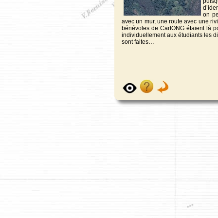
puisq
d’ide
on pe
avec un mur, une route avec une ri
bénévoles de CartONG étaient là po
individuellement aux étudiants les diff
sont faites…