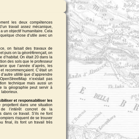
ablement les deux compétences
 d’un travail assez mécanique,
 y a un objectif humanitaire. Cela
t quelque chose d’utile avec un
ce, on faisait des travaux de
et puis on la géoréférençait, on
pe d’habitat. On était 20 dans la
tion des sols que le professeur
parce que l’année d’après, les
et recommençaient. C’était un
 d’autre utilité que d’apprendre
OpenStreetMap n’existait pas
ation technique mais aussi un
e la géographie peut servir à
 laborieux.
ibiliser et responsabiliser les
 se projettent dans une situation
 de l’intérêt concret de la
 dans ce travail. S’ils ne font
s pompiers risquent de se trouver
 final, ils font un travail très