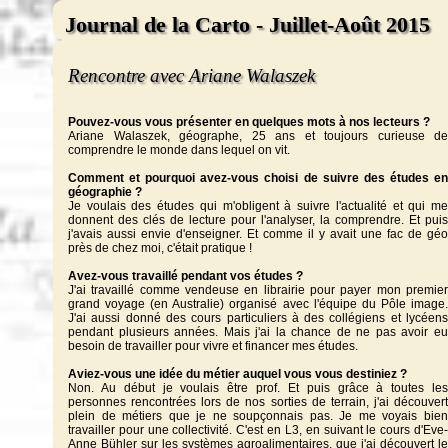
Journal de la Carto - Juillet-Août 2015
Rencontre avec Ariane Walaszek
Pouvez-vous vous présenter en quelques mots à nos lecteurs ?
Ariane Walaszek, géographe, 25 ans et toujours curieuse de
comprendre le monde dans lequel on vit.
Comment et pourquoi avez-vous choisi de suivre des études en
géographie ?
Je voulais des études qui m'obligent à suivre l'actualité et qui me
donnent des clés de lecture pour l'analyser, la comprendre. Et puis
j'avais aussi envie d'enseigner. Et comme il y avait une fac de géo
près de chez moi, c'était pratique !
Avez-vous travaillé pendant vos études ?
J'ai travaillé comme vendeuse en librairie pour payer mon premier
grand voyage (en Australie) organisé avec l'équipe du Pôle image.
J'ai aussi donné des cours particuliers à des collégiens et lycéens
pendant plusieurs années. Mais j'ai la chance de ne pas avoir eu
besoin de travailler pour vivre et financer mes études.
Aviez-vous une idée du métier auquel vous vous destiniez ?
Non. Au début je voulais être prof. Et puis grâce à toutes les
personnes rencontrées lors de nos sorties de terrain, j'ai découvert
plein de métiers que je ne soupçonnais pas. Je me voyais bien
travailler pour une collectivité. C'est en L3, en suivant le cours d'Eve-
Anne Bühler sur les systèmes agroalimentaires, que j'ai découvert le