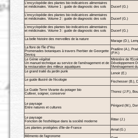
L'encyclopédie des plantes bio-indicatrices alimentaires
et médicinales. Volume 1 : guide de diagnostic des sols
Ducerf (G.)
.
L'encyclopédie des plantes bio-indicatrices alimentaires
et médicinales. Volume 2 : guide de diagnostic des sols
Ducerf (G.)
.
L'encyclopédie des plantes bio-indicatrices alimentaires
et médicinales. Volume 3 : guide de diagnostic des sols
Ducerf (G.)
.
La belle histoire des merveilles de la nature
Marage (D.), Lemp
.
La flore de l'île d'Yeu
Pradère (A.), Pra
Promenades botaniques à travers l'herbier de Georgette
(P.H.)
Devicq
Le Génie végétal
Ministère de l'Ecol
Un manuel technique au service de l’aménagement et de
Développement Du
la restauration des milieux aquatiques
l'Aménagement du 
Le grand traité du jardin punk
Lenoir (E.)
.
Le guide illustré de l'écologie
Fischesser (B.), 
.
Le Guide Terre Vivante du potager bio
Thorez (J.P.), Bou
Cultiver, soigner, conserver
Le paysage
Périgord (M.), Don
Entre natures et cultures
Le paysage
Ritter (J.)
Fonction de l'esthétique dans la société moderne
Les plantes protégées d'Ile-de-France
Arnal (G.)
.
Mémento de l'agronome
Gret