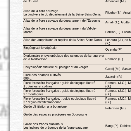
de l’Ouest
Arbonnier (M.)
.
Atlas de la flore sauvage
Filoche (S.), Arnal
La biodiversité du département de la Seine-Saint-Denis
Atlas de la flore sauvage du département de l’Essonne
Arnal (G.), Guittet 
.
Atlas de la flore sauvage du département du Val-de-
Marne
Perriat (F.), Filoch
.
Atlas des amphibiens et reptiles de la Seine-Saint-Denis
Lescure (J.), de 
.
(F.)
Biogéographie végétale
Ozenda (P.)
.
Dictionnaire encyclopédique des sciences de la nature et
de la biodiversité
Ramade (F.)
.
Encyclopédie visuelle du potager et du verger
Guedj (M.), Sasia
.
Flore des champs cultivés
Jauzein (P.)
898 p.
Flore forestière française : guide écologique illustré
Rameau (J.C.), M
1 : plaines et collines
(G.)
Flore forestière française : guide écologique illustré
Rameau (J.C.), M
2 : montagnes
(G.)
Flore forestière française. : guide écologique illustré
Rameau (J.C.), M
3 : région méditerranéenne
(G.)
Guide d'initiation à la botanique
Feterman (G.)
.
Guide des espèces protégées en Bourgogne
.
.
Guide des traces d'animaux
Bang (P.), Dahlstr
Les indices de présence de la faune sauvage