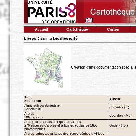
Accueil
Cartothèque
Cartes
Livres : sur la biodiversité
Création d'une documentation spécialisé
Titre
Auteur
Sous-Titre
Almanach bio du jardinier
Chevalier (F.)
Edition 2010
Arbres
Coombes (A.J.)
500 espèces
Arbres et arbustes aux quatre saisons
270 espèces d'arbres et arbustes et plus de 1600
Godet (J.D.)
photographies
Arbres, arbustes et lianes des zones sèches d’Afrique