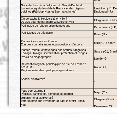
.
Nouvelle flore de la Belgique, du Grand-Duché du
Luxembourg, du Nord de la France et des régions
Lambinon (J.), Del
voisines (Ptéridophytes et Spermatophytes)
Duvignaud (J.)
.
Où se cache la biodiversité en ville ?
Clergeau (P.), Ma
90 clés pour comprendre la nature en ville
Petit guide de l'observation du paysage
Deffontaines (J.P.)
.
Petit lexique de pédologie
Baize (D.)
.
Plantes invasives en France
Muller (S.) coord.
Etat des connaissances et propositions d'actions
Plantes, milieux et paysages des Antilles françaises
Sastre (C.), Breuil
Ecologie, biologie, identification, protection et usages
Précis de biogéographie
Lemée (G.)
.
Référentiel régional pédologique de l'Ile-de-France à
1/250 000
Roque (J.)
Régions naturelles, pédopaysages et sols
Spécial biodiversité
.
.
Tous éco-citadins !
Mayo (C.)
Pédibus, cantine bio, compost de quartier...
Urbanisme et biodiversité
Clergeau (P.) dir.
Vers un paysage vivant structurant le projet urbain
Yeu
Desmarest (S.)
île nature