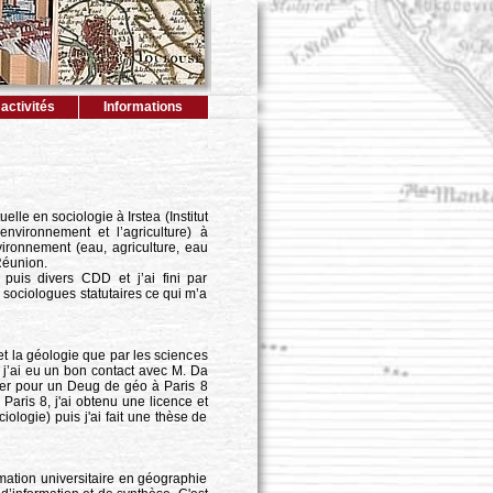
activités
Informations
lle en sociologie à Irstea (Institut
nvironnement et l’agriculture) à
nvironnement (eau, agriculture, eau
Réunion.
puis divers CDD et j’ai fini par
 sociologues statutaires ce qui m’a
 et la géologie que par les sciences
Et j’ai eu un bon contact avec M. Da
ter pour un Deug de géo à Paris 8
Paris 8, j'ai obtenu une licence et
logie) puis j'ai fait une thèse de
rmation universitaire en géographie