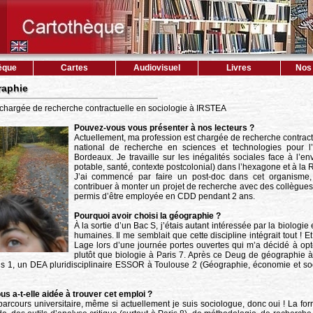
èque
Cartes
Audiovisuel
Livres
Nos 
raphie
chargée de recherche contractuelle en sociologie à IRSTEA
Pouvez-vous vous présenter à nos lecteurs ?
Actuellement, ma profession est chargée de recherche contractue
national de recherche en sciences et technologies pour l’e
Bordeaux. Je travaille sur les inégalités sociales face à l’e
potable, santé, contexte postcolonial) dans l’hexagone et à la 
J’ai commencé par faire un post-doc dans cet organisme, 
contribuer à monter un projet de recherche avec des collègues
permis d’être employée en CDD pendant 2 ans.
Pourquoi avoir choisi la géographie ?
À la sortie d’un Bac S, j’étais autant intéressée par la biologie
humaines. Il me semblait que cette discipline intégrait tout ! 
Lage lors d’une journée portes ouvertes qui m’a décidé à op
plutôt que biologie à Paris 7. Après ce Deug de géographie à 
s 1, un DEA pluridisciplinaire ESSOR à Toulouse 2 (Géographie, économie et socio
s a-t-elle aidée à trouver cet emploi ?
arcours universitaire, même si actuellement je suis sociologue, donc oui ! La fo