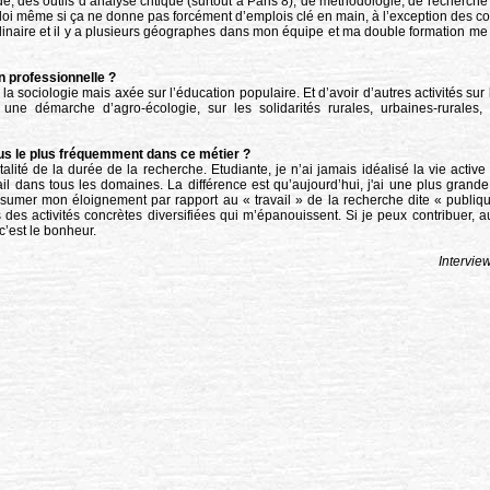
, des outils d’analyse critique (surtout à Paris 8), de méthodologie, de recherche 
loi même si ça ne donne pas forcément d’emplois clé en main, à l’exception des c
plinaire et il y a plusieurs géographes dans mon équipe et ma double formation me 
n professionnelle ?
 la sociologie mais axée sur l’éducation populaire. Et d’avoir d’autres activités su
une démarche d’agro-écologie, sur les solidarités rurales, urbaines-rurales, s
ous le plus fréquemment dans ce métier ?
otalité de la durée de la recherche. Etudiante, je n’ai jamais idéalisé la vie active 
il dans tous les domaines. La différence est qu’aujourd’hui, j'ai une plus grande
ssumer mon éloignement par rapport au « travail » de la recherche dite « publiqu
rs des activités concrètes diversifiées qui m’épanouissent. Si je peux contribuer, 
c’est le bonheur.
Intervie