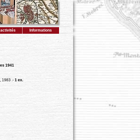
activités
Informations
es 1941
., 1983 .-
1 ex.