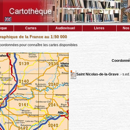
èque
Cartes
Audiovisuel
Livres
Nos 
raphique de la France au 1:50 000
coordonnées pour connaître les cartes disponibles
Coordonné
Saint Nicolas-de-la-Grave
.- s.ed