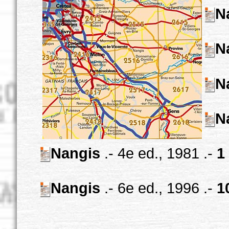
N
N
N
N
Nangis
.- 4e ed., 1981 .-
1
Nangis
.- 6e ed., 1996 .-
1