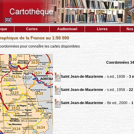
èque
Cartes
Audiovisuel
Livres
Nos 
raphique de la France au 1:50 000
coordonnées pour connaître les cartes disponibles
Coordonnées 3
Saint Jean-de-Maurienne
.- s.ed., 1938 .-
3 e
Saint Jean-de-Maurienne
.- s.ed., 1958 .-
22 
Saint Jean-de-Maurienne
.- 8e ed., 2000 .-
1