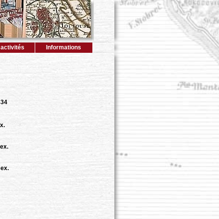
activités
Informations
434
x.
ex.
 ex.