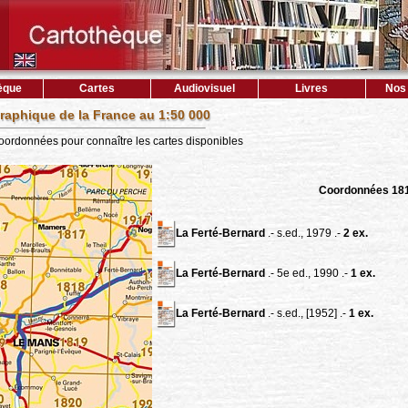
èque
Cartes
Audiovisuel
Livres
Nos 
raphique de la France au 1:50 000
coordonnées pour connaître les cartes disponibles
Coordonnées 18
La Ferté-Bernard
.- s.ed., 1979 .-
2 ex.
La Ferté-Bernard
.- 5e ed., 1990 .-
1 ex.
La Ferté-Bernard
.- s.ed., [1952] .-
1 ex.