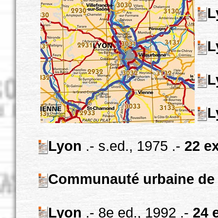
L
L
L
L
Lyon
.- s.ed., 1975 .-
22 ex
Communauté urbaine de
Lyon
.- 8e ed., 1992 .-
24 