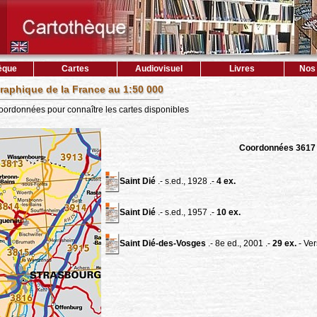
èque
Cartes
Audiovisuel
Livres
Nos 
raphique de la France au 1:50 000
coordonnées pour connaître les cartes disponibles
Coordonnées 3617
Saint Dié
.- s.ed., 1928 .-
4 ex.
Saint Dié
.- s.ed., 1957 .-
10 ex.
Saint Dié-des-Vosges
.- 8e ed., 2001 .-
29 ex.
- Ve