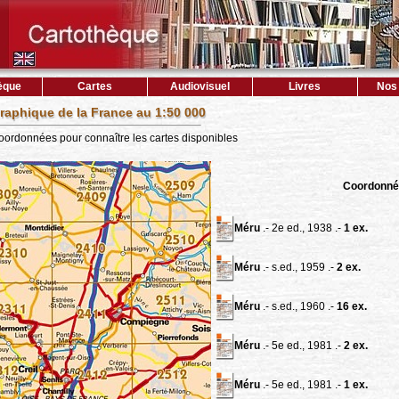
èque
Cartes
Audiovisuel
Livres
Nos 
raphique de la France au 1:50 000
coordonnées pour connaître les cartes disponibles
Coordonné
Méru
.- 2e ed., 1938 .-
1 ex.
Méru
.- s.ed., 1959 .-
2 ex.
Méru
.- s.ed., 1960 .-
16 ex.
Méru
.- 5e ed., 1981 .-
2 ex.
Méru
.- 5e ed., 1981 .-
1 ex.