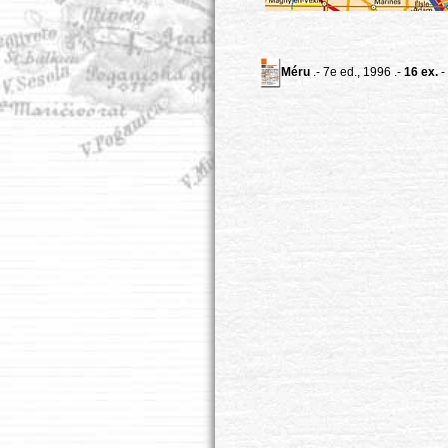
Méru
.- 7e ed., 1996 .-
16 ex.
-