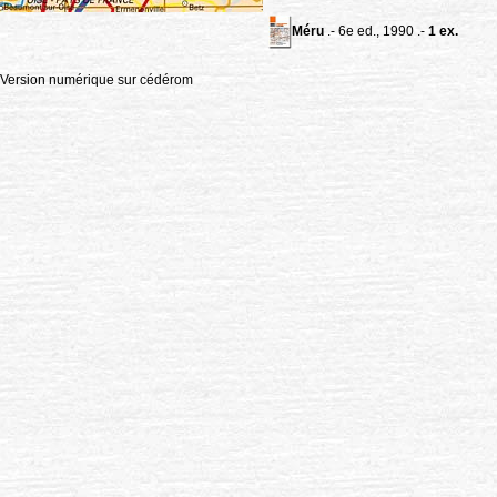
Méru
.- 6e ed., 1990 .-
1 ex.
 Version numérique sur cédérom