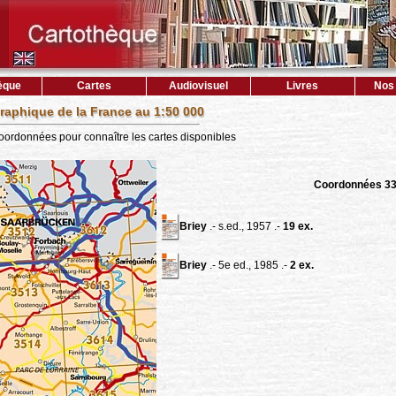
èque
Cartes
Audiovisuel
Livres
Nos 
raphique de la France au 1:50 000
coordonnées pour connaître les cartes disponibles
Coordonnées 3
Briey
.- s.ed., 1957 .-
19 ex.
Briey
.- 5e ed., 1985 .-
2 ex.