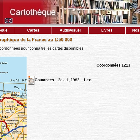
èque
Cartes
Audiovisuel
Livres
Nos 
raphique de la France au 1:50 000
coordonnées pour connaître les cartes disponibles
Coordonnées 1213
Coutances
.- 2e ed., 1983 .-
1 ex.