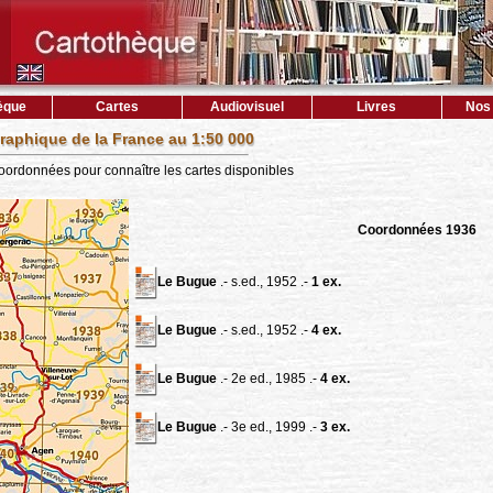
èque
Cartes
Audiovisuel
Livres
Nos 
raphique de la France au 1:50 000
coordonnées pour connaître les cartes disponibles
Coordonnées 1936
Le Bugue
.- s.ed., 1952 .-
1 ex.
Le Bugue
.- s.ed., 1952 .-
4 ex.
Le Bugue
.- 2e ed., 1985 .-
4 ex.
Le Bugue
.- 3e ed., 1999 .-
3 ex.