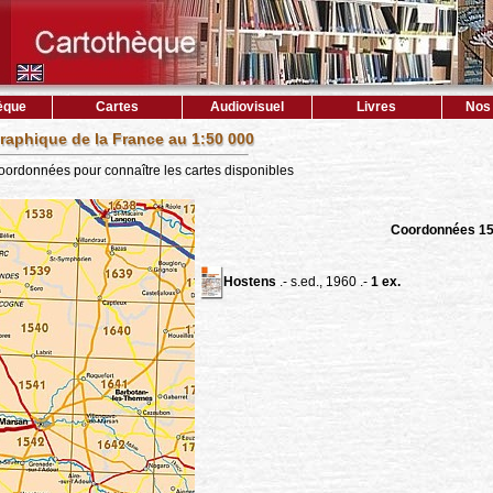
èque
Cartes
Audiovisuel
Livres
Nos 
raphique de la France au 1:50 000
coordonnées pour connaître les cartes disponibles
Coordonnées 1
Hostens
.- s.ed., 1960 .-
1 ex.