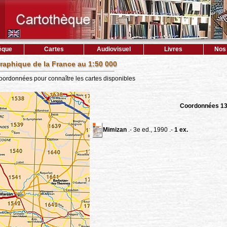
èque
Cartes
Audiovisuel
Livres
Nos 
raphique de la France au 1:50 000
coordonnées pour connaître les cartes disponibles
Coordonnées 1
Mimizan
.- 3e ed., 1990 .-
1 ex.