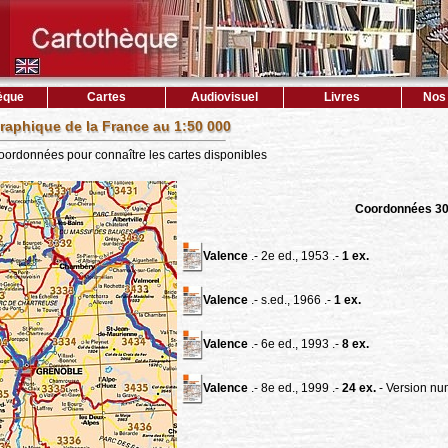
èque
Cartes
Audiovisuel
Livres
Nos 
raphique de la France au 1:50 000
coordonnées pour connaître les cartes disponibles
Coordonnées 3
Valence
.- 2e ed., 1953 .-
1 ex.
Valence
.- s.ed., 1966 .-
1 ex.
Valence
.- 6e ed., 1993 .-
8 ex.
Valence
.- 8e ed., 1999 .-
24 ex.
- Version nu