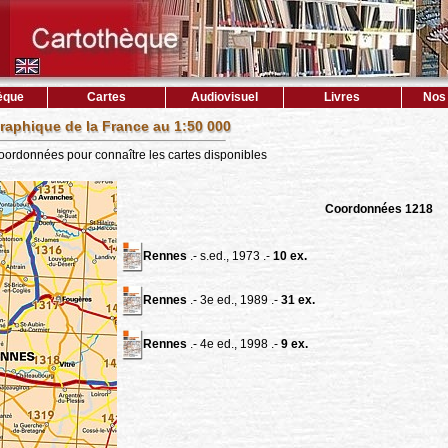
èque
Cartes
Audiovisuel
Livres
Nos 
raphique de la France au 1:50 000
coordonnées pour connaître les cartes disponibles
Coordonnées 1218
Rennes
.- s.ed., 1973 .-
10 ex.
Rennes
.- 3e ed., 1989 .-
31 ex.
Rennes
.- 4e ed., 1998 .-
9 ex.