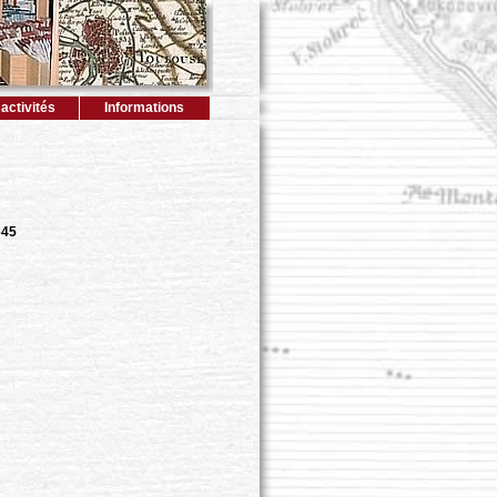
activités
Informations
645