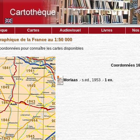
èque
Cartes
Audiovisuel
Livres
Nos 
raphique de la France au 1:50 000
coordonnées pour connaître les cartes disponibles
Coordonnées 1
Morlaas
.- s.ed., 1953 .-
1 ex.