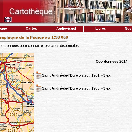
èque
Cartes
Audiovisuel
Livres
Nos 
raphique de la France au 1:50 000
coordonnées pour connaître les cartes disponibles
Coordonnées 2014
Saint André-de-l'Eure
.- s.ed., 1961 .-
3 ex.
Saint André-de-l'Eure
.- s.ed., 1983 .-
3 ex.