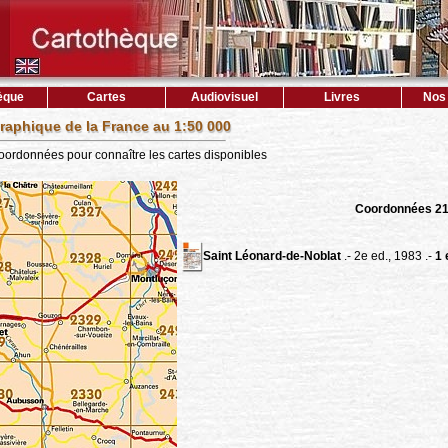
èque
Cartes
Audiovisuel
Livres
Nos 
raphique de la France au 1:50 000
coordonnées pour connaître les cartes disponibles
Coordonnées 2
Saint Léonard-de-Noblat
.- 2e ed., 1983 .-
1 