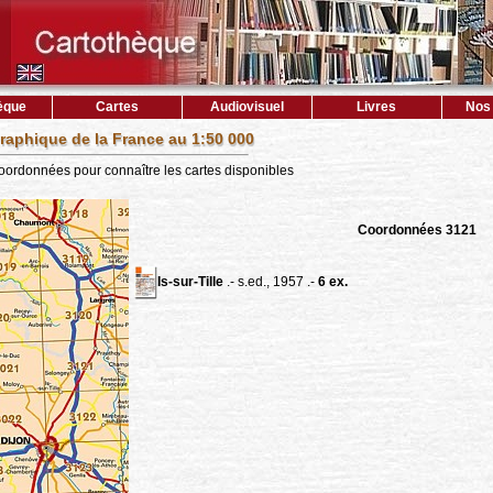
èque
Cartes
Audiovisuel
Livres
Nos 
raphique de la France au 1:50 000
coordonnées pour connaître les cartes disponibles
Coordonnées 3121
Is-sur-Tille
.- s.ed., 1957 .-
6 ex.