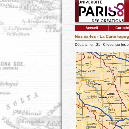
Accueil
Cartoth
Nos cartes
-
La Carte topog
Département 21 - Cliquer sur les 