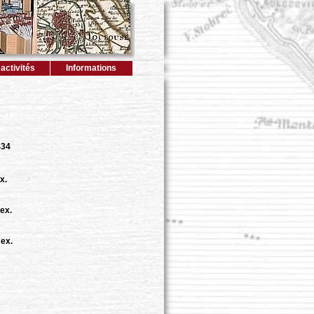
activités
Informations
434
x.
ex.
 ex.