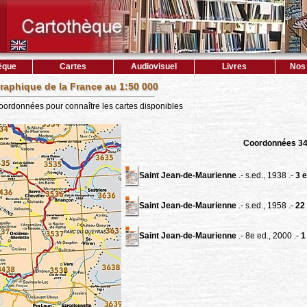
èque
Cartes
Audiovisuel
Livres
Nos 
raphique de la France au 1:50 000
coordonnées pour connaître les cartes disponibles
Coordonnées 3
Saint Jean-de-Maurienne
.- s.ed., 1938 .-
3 e
Saint Jean-de-Maurienne
.- s.ed., 1958 .-
22 
Saint Jean-de-Maurienne
.- 8e ed., 2000 .-
1