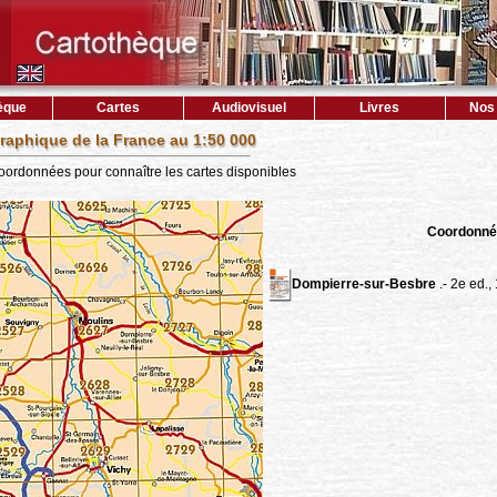
èque
Cartes
Audiovisuel
Livres
Nos 
raphique de la France au 1:50 000
coordonnées pour connaître les cartes disponibles
Coordonné
Dompierre-sur-Besbre
.- 2e ed.,